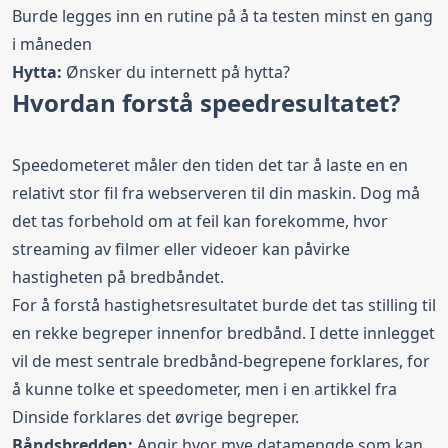
Burde legges inn en rutine på å ta testen minst en gang
i måneden
Hytta:
Ønsker du
internett på hytta
?
Hvordan forstå speedresultatet?
Speedometeret måler den tiden det tar å laste en en
relativt stor fil fra webserveren til din maskin. Dog må
det tas forbehold om at feil kan forekomme, hvor
streaming av filmer eller videoer kan påvirke
hastigheten på bredbåndet.
For å forstå hastighetsresultatet burde det tas stilling til
en rekke begreper innenfor bredbånd. I dette innlegget
vil de mest sentrale bredbånd-begrepene forklares, for
å kunne tolke et speedometer, men i en
artikkel fra
Dinside
forklares det øvrige begreper.
Båndsbredden:
Angir hvor mye datamengde som kan